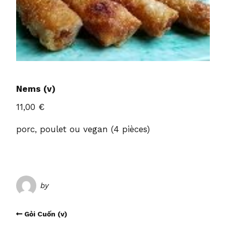
Nems (v)
11,00 €
porc, poulet ou vegan (4 pièces)
by
admin4010
Gỏi Cuốn (v)